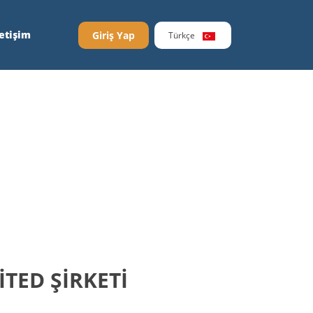
letişim
Giriş Yap
Türkçe
İTED ŞİRKETİ