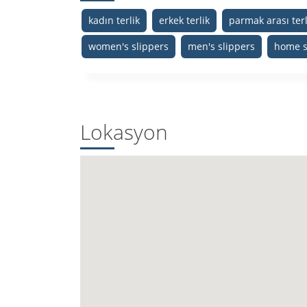
kadın terlik
erkek terlik
parmak arası terl
women's slippers
men's slippers
home s
Lokasyon