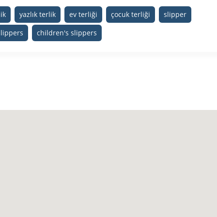
ik
yazlık terlik
ev terliği
çocuk terliği
slipper
lippers
children's slippers