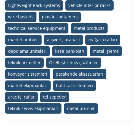
Lightweight Rack Systems
vehicle interior racks
wire baskets
plastic containers
technical service equipment
metal products
market arabası
alışveriş arabası
mağaza rafları
depolama üniteleri
kasa bankoları
metal işleme
teknik hizmetler
Özelleştirilmiş çözümler
konveyör sistemleri
perakende aksesuarları
market ekipmanları
hafif raf sistemleri
araç içi raflar
tel sepetler
teknik servis ekipmanları
metal ürünler