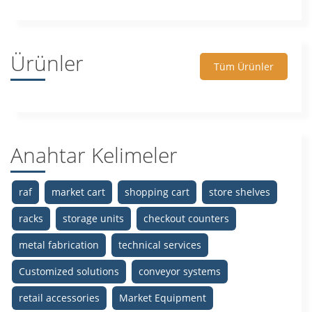
Ürünler
Tüm Ürünler
Anahtar Kelimeler
raf
market cart
shopping cart
store shelves
racks
storage units
checkout counters
metal fabrication
technical services
Customized solutions
conveyor systems
retail accessories
Market Equipment