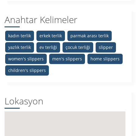
Anahtar Kelimeler
kadın terlik
erkek terlik
parmak arası terlik
yazlık terlik
ev terliği
çocuk terliği
slipper
women's slippers
men's slippers
home slippers
children's slippers
Lokasyon