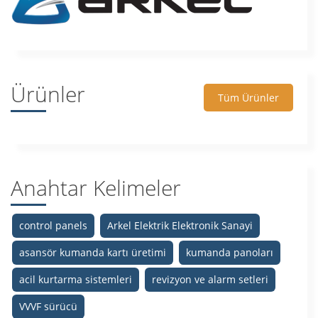
Ürünler
Tüm Ürünler
Anahtar Kelimeler
control panels
Arkel Elektrik Elektronik Sanayi
asansör kumanda kartı üretimi
kumanda panoları
acil kurtarma sistemleri
revizyon ve alarm setleri
VVVF sürücü