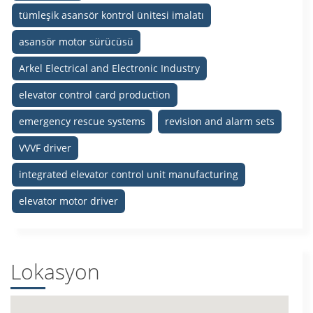
tümleşik asansör kontrol ünitesi imalatı
asansör motor sürücüsü
Arkel Electrical and Electronic Industry
elevator control card production
emergency rescue systems
revision and alarm sets
VVVF driver
integrated elevator control unit manufacturing
elevator motor driver
Lokasyon