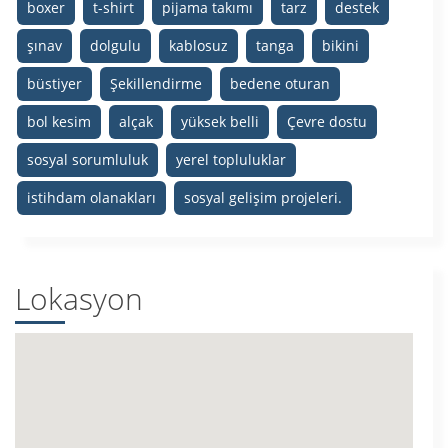
boxer
t-shirt
pijama takımı
tarz
destek
şınav
dolgulu
kablosuz
tanga
bikini
büstiyer
Şekillendirme
bedene oturan
bol kesim
alçak
yüksek belli
Çevre dostu
sosyal sorumluluk
yerel topluluklar
istihdam olanakları
sosyal gelişim projeleri.
Lokasyon