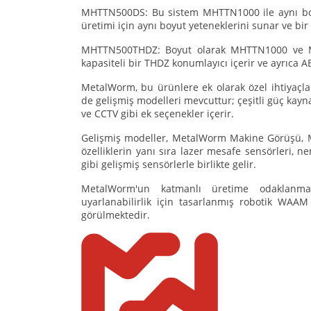
MHTTN500DS: Bu sistem MHTTN1000 ile aynı boyutl
üretimi için aynı boyut yeteneklerini sunar ve bi
MHTTN500THDZ: Boyut olarak MHTTN1000 ve MH
kapasiteli bir THDZ konumlayıcı içerir ve ayrıca 
MetalWorm, bu ürünlere ek olarak özel ihtiyaçl
de gelişmiş modelleri mevcuttur; çeşitli güç kayn
ve CCTV gibi ek seçenekler içerir.
Gelişmiş modeller, MetalWorm Makine Görüşü, M
özelliklerin yanı sıra lazer mesafe sensörleri, n
gibi gelişmiş sensörlerle birlikte gelir.
MetalWorm'un katmanlı üretime odaklanması
uyarlanabilirlik için tasarlanmış robotik WAAM
görülmektedir.