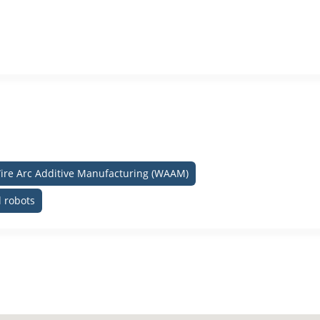
ire Arc Additive Manufacturing (WAAM)
l robots