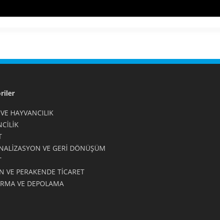
riler
 VE HAYVANCILIK
CİLİK
T
ANALİZASYON VE GERİ DÖNÜŞÜM
T
N VE PERAKENDE TİCARET
IRMA VE DEPOLAMA