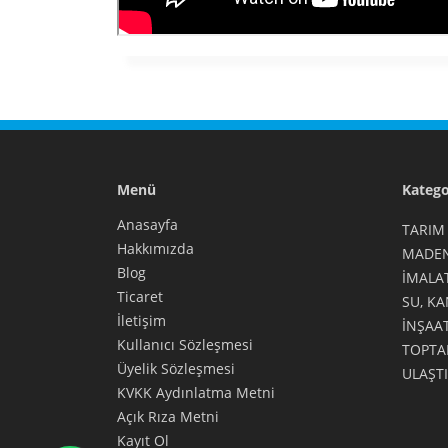
Menü
Katego
Anasayfa
TARIM
Hakkımızda
MADEN
Blog
İMALA
Ticaret
SU, K
İletişim
İNŞAA
Kullanıcı Sözleşmesi
TOPTA
Üyelik Sözleşmesi
ULAŞT
KVKK Aydınlatma Metni
Açık Rıza Metni
Kayıt Ol