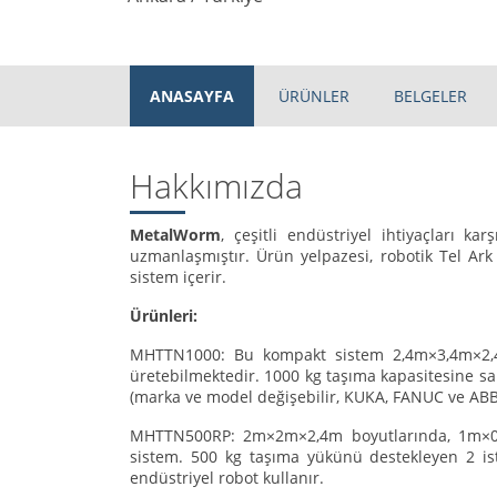
ANASAYFA
ÜRÜNLER
BELGELER
Hakkımızda
MetalWorm
, çeşitli endüstriyel ihtiyaçları k
uzmanlaşmıştır. Ürün yelpazesi, robotik Tel Ark
sistem içerir.
Ürünleri:
MHTTN1000: Bu kompakt sistem 2,4m×3,4m×2,4
üretebilmektedir. 1000 kg taşıma kapasitesine sahi
(marka ve model değişebilir, KUKA, FANUC ve ABB
MHTTN500RP: 2m×2m×2,4m boyutlarında, 1m×0,5
sistem. 500 kg taşıma yükünü destekleyen 2 ist
endüstriyel robot kullanır.