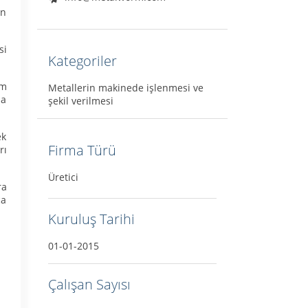
en
si
Kategoriler
em
Metallerin makinede işlenmesi ve
ma
şekil verilmesi
ek
Firma Türü
rı
Üretici
ra
ça
Kuruluş Tarihi
01-01-2015
Çalışan Sayısı