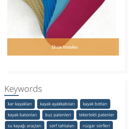
Shoe Insoles
Keywords
kar kayakları
kayak ayakkabıları
kayak botları
kayak batonları
buz patenleri
tekerlekli patenler
su kayağı araçları
sörf tahtaları
rüzgar sörfleri