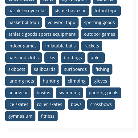
bacak koruyucular
şişme havuzlar
futbol topu
basketbol topu
voleybol topu
sporting goods
athletic goods sports equipment
outdoor games
indoor games
inflatable balls
rackets
bats and clubs
skis
bindings
poles
skiboots
sailboards
surfboards
fishing
landing nets
hunting
climbing
gloves
headgear
basins
swimming
padding pools
ice skates
roller skates
bows
crossbows
gymnasium
fitness