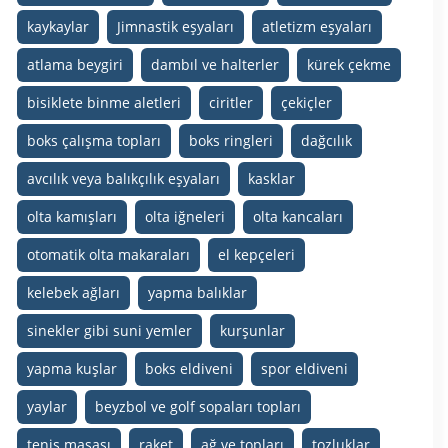
kaykaylar
Jimnastik eşyaları
atletizm eşyaları
atlama beygiri
dambıl ve halterler
kürek çekme
bisiklete binme aletleri
ciritler
çekiçler
boks çalışma topları
boks ringleri
dağcılık
avcılık veya balıkçılık eşyaları
kasklar
olta kamışları
olta iğneleri
olta kancaları
otomatik olta makaraları
el kepçeleri
kelebek ağları
yapma balıklar
sinekler gibi suni yemler
kurşunlar
yapma kuşlar
boks eldiveni
spor eldiveni
yaylar
beyzbol ve golf sopaları topları
tenis masası
raket
ağ ve topları
tozluklar